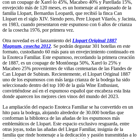
con un coupage de Xarel·lo 45%, Macabeo 40% y Parellada 15%,
envejecido más de 120 meses, es un homenaje al antepasado de la
familia Llopart, Bernardus Leopardi, que recibió la finca Can
Llopart en el siglo XIV. Siendo pero, Pere Llopart Vilarós, y Jacinta,
en 1983, cuando presentaron este espumoso con 6 años de crianza
de la cosecha 1976, por primera vez.
Otra novedad es el lanzamiento del
Llopart Original 1887
Magnum, cosecha 2012
. Se podrán degustar 301 botellas en este
formato, custodiando 60 más para un envejecimiento continuado en
la Enoteca Familiar. Este espumoso, recordando la primera creación
de 1887, es un coupage de Montònega 50%, Xarel·lo 25% y
Macabeo 25% provenientes de viñas centenarias de las Flandes de
Can Llopart de Subirats. Recientemente, el Llopart Original 1887
uno de los espumosos con más larga crianza de la bodega ha sido
seleccionado dentro del top 100 de la guía Wine Enthusiast,
convirtiéndose así en el espumoso español que encabeza esta lista
donde aparecen los mejores cien vinos del mundo del 2023.
La ampliación del espacio Enoteca Familiar se ha convertido en un
hito para la bodega, alojando alrededor de 30.000 botellas que
conforman la biblioteca de las añadas de los espumosos más
emblemáticos de Llopart. Este espacio exclusivo resguarda, entre
otras joyas, todas las añadas del Llegat Familiar, insignia de la
familia que rinde homenaje a la dedicación y pasión transmitidas a lo