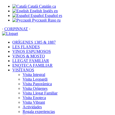
Català
Catalán
ca
English
Inglés
en
Español
Español
es
Русский
Ruso
ru
·
CORPINNAT
·
ORÍGENES 1385 & 1887
LES FLANDES
VINOS ESPUMOSOS
VINOS & MOSTO
LLEGAT FAMILIAR
ENOTECA FAMILIAR
VISÍTANOS
Visita Integral
Visita Leopardi
Visita Panorámica
Visita Orígenes
Visita Llegat Familiar
Visita Enoteca
Visita Vibrant
Actividades
Regala experiencias